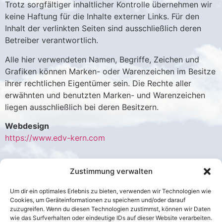
Trotz sorgfältiger inhaltlicher Kontrolle übernehmen wir
keine Haftung für die Inhalte externer Links. Für den
Inhalt der verlinkten Seiten sind ausschließlich deren
Betreiber verantwortlich.
Alle hier verwendeten Namen, Begriffe, Zeichen und
Grafiken können Marken- oder Warenzeichen im Besitze
ihrer rechtlichen Eigentümer sein. Die Rechte aller
erwähnten und benutzten Marken- und Warenzeichen
liegen ausschließlich bei deren Besitzern.
Webdesign
https://www.edv-kern.com
Zustimmung verwalten
Genießen Sie unser Knusperhaisl in
einzigartiger Lage ca. 1,5 km (Auto
Um dir ein optimales Erlebnis zu bieten, verwenden wir Technologien wie
ca. 2 Min.) von der Talstation
Cookies, um Geräteinformationen zu speichern und/oder darauf
zuzugreifen. Wenn du diesen Technologien zustimmst, können wir Daten
Hauser Kaibling entfernt (ca. 8 km
wie das Surfverhalten oder eindeutige IDs auf dieser Website verarbeiten.