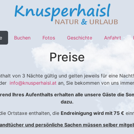
e
Buchen
Fotos
Geschichte
Anfahrt
Preise
alt von 3 Nächte gültig und gelten jeweils für eine Nacht! 
oder
info@knusperhaisl.at
an, Sie bekommen von uns immer di
hrend Ihres Aufenthalts erhalten alle unsere Gäste die 
dazu.
 die Ortstaxe enthalten, die
Endreinigung wird mit
75 €
einm
andtücher und persönliche Sachen müssen selber mitge